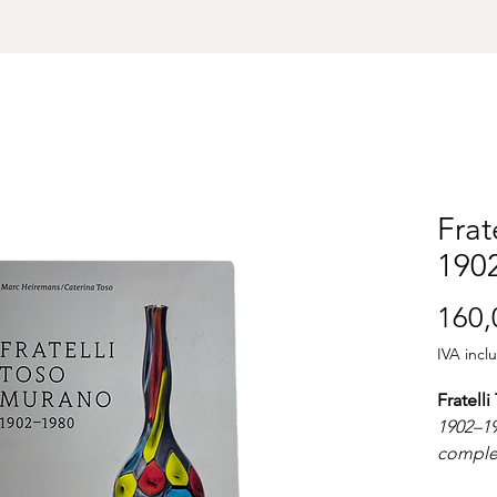
Frat
190
160,
IVA incl
Fratell
1902–19
complet
novecen