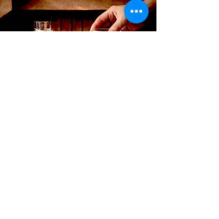
CLUB CASA ROSANNA
Entra nel nostro giardino in continua
trasformazione.
Una galleria che evolve con le stagioni.
Accedi ad anteprime riservate, selezioni
dedicate e inviti esclusivi.
Contribuisci con idee, progetti e nuove