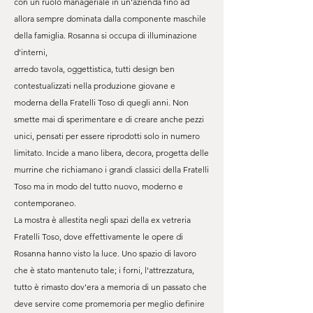
con un ruolo manageriale in un'azienda fino ad
allora sempre dominata dalla componente maschile
della famiglia. Rosanna si occupa di illuminazione
d'interni,
arredo tavola, oggettistica, tutti design ben
contestualizzati nella produzione giovane e
moderna della Fratelli Toso di quegli anni. Non
smette mai di sperimentare e di creare anche pezzi
unici, pensati per essere riprodotti solo in numero
limitato. Incide a mano libera, decora, progetta delle
murrine che richiamano i grandi classici della Fratelli
Toso ma in modo del tutto nuovo, moderno e
contemporaneo.
La mostra è allestita negli spazi della ex vetreria
Fratelli Toso, dove effettivamente le opere di
Rosanna hanno visto la luce. Uno spazio di lavoro
che è stato mantenuto tale; i forni, l'attrezzatura,
tutto è rimasto dov'era a memoria di un passato che
deve servire come promemoria per meglio definire