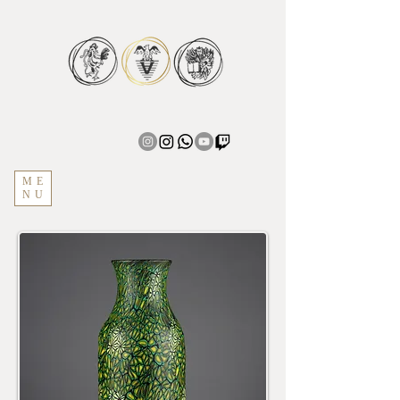
ME
NU