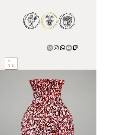
ME
NU