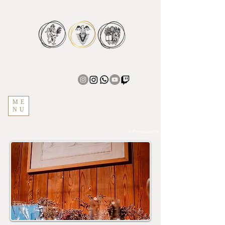
ME
NU
< Precedente